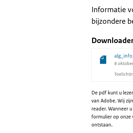
Informatie v
bijzondere 
Downloade
alg_inf
8 oktobe
Toelicht
De pdf kunt u lez
van Adobe. Wij zijn
reader. Wanneer u
formulier op onze 
ontstaan.