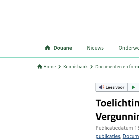
Douane
Nieuws
Onderw
Home
Kennisbank
Documenten en form
Lees voor
Toelicht
Vergunni
Publicatiedatum 1
publicaties
,
Docum