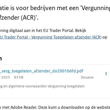
tie is voor bedrijven met een 'Vergunnin
fzender (ACR)'.
ing digitaal aan in het EU Trader Portal. Bekijk
 EU Trader Portal - Vergunning Toegelaten afzender (ACR)
op
n
o_verg_toegelaten_afzender_do2001b6fd.pdf
r 2025
93 kB
Douane
ing en algemene voorwaarden Vergunning toegelaten
en met Adobe Reader. Deze kunt u downloaden op de websit