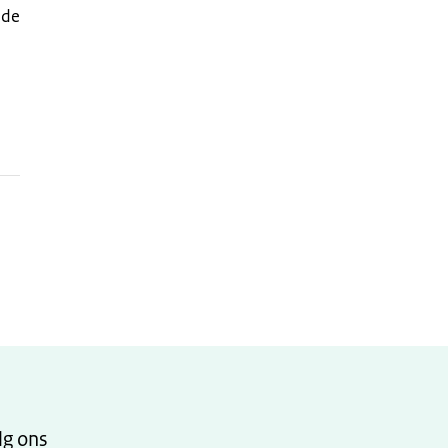
 de
lg ons