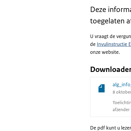
Deze informa
toegelaten a
U vraagt de vergunn
de
Invulinstructie
onze website.
Downloade
alg_inf
8 oktobe
Toelicht
afzender
De pdf kunt u lez