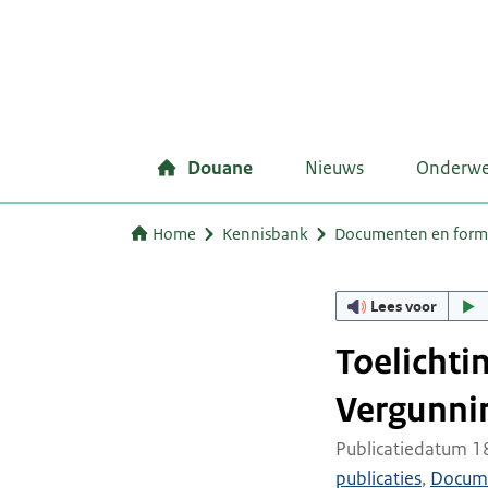
Douane
Nieuws
Onderw
Home
Kennisbank
Documenten en form
Lees voor
Toelicht
Vergunnin
Publicatiedatum 1
publicaties
,
Docum