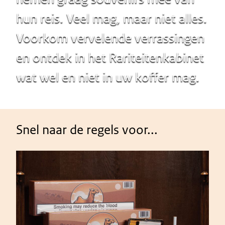
hun reis. Veel mag, maar niet alles.
Voorkom vervelende verrassingen
en ontdek in het Rariteitenkabinet
wat wel en niet in uw koffer mag.
Snel naar de regels voor...