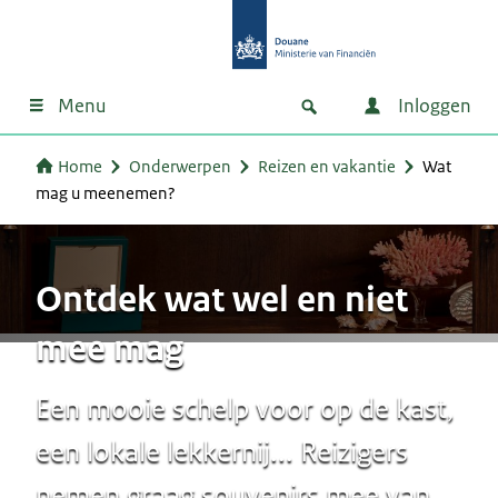
Menu
Inloggen
Home
Onderwerpen
Reizen en vakantie
Wat
mag u meenemen?
Ontdek wat wel en niet
mee mag
Een mooie schelp voor op de kast,
een lokale lekkernij... Reizigers
nemen graag souvenirs mee van