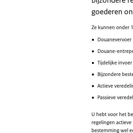
bijzondere r
goederen ond
Ze kunnen onder 1
Douanevervoer
Douane-entrep
Tijdelijke invoer
Bijzondere bes
Actieve veredeli
Passieve verede
U hebt voor het b
regelingen actieve 
bestemming wel ee