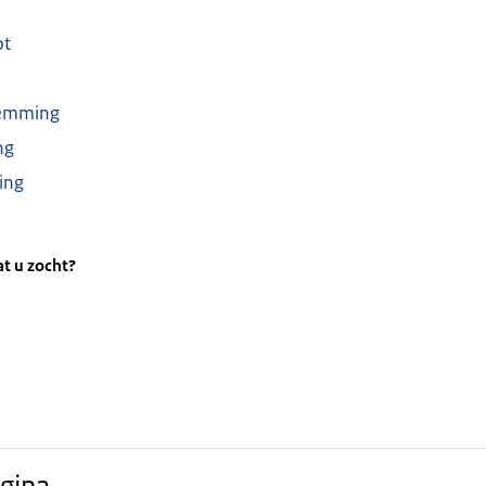
ot
temming
ng
ing
t u zocht?
gina