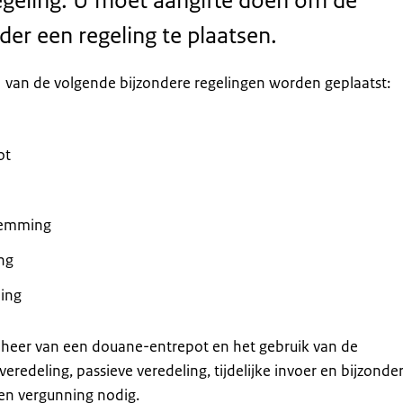
egeling. U moet aangifte doen om de
er een regeling te plaatsen.
 van de volgende bijzondere regelingen worden geplaatst:
ot
temming
ng
ling
eheer van een douane-entrepot en het gebruik van de
veredeling, passieve veredeling, tijdelijke invoer en bijzonde
n vergunning nodig.