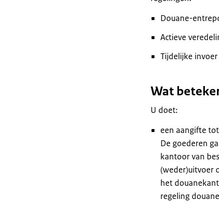
Douane-entrep
Actieve veredeli
Tijdelijke invoer
Wat beteken
U doet:
een aangifte to
De goederen gaa
kantoor van be
(weder)uitvoer 
het douanekant
regeling douane