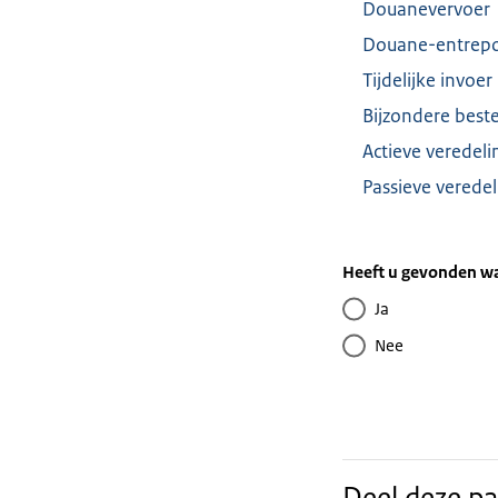
Douanevervoer
Douane-entrep
Tijdelijke invoer
Bijzondere bes
Actieve veredeli
Passieve veredel
Heeft u gevonden wa
Ja
Nee
Deel deze pa