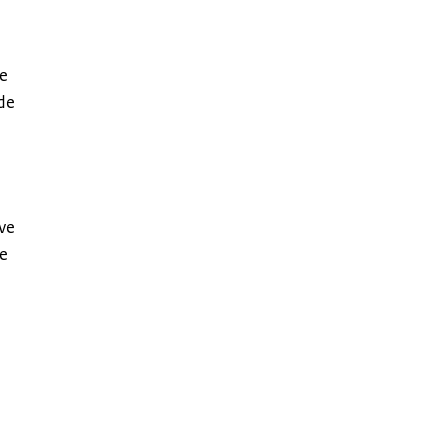
te
 de
ve
de