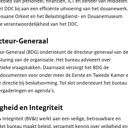
ebied van personeel, financiën, ICT en beheer van middelen
 DDC bij aan een efficiënte uitvoering van het douanewerk.
Douane Orkest en het Belastingdienst- en Douanemuseum
de verantwoordelijkheid van het DDC.
cteur-Generaal
ur-Generaal (BDG) ondersteunt de directeur-generaal van d
turing van de organisatie. Het bureau adviseert over
litieke vraagstukken. Daarnaast verzorgt het BDG de
 documenten voor onder meer de Eerste en Tweede Kamer 
directie bij besluitvorming. Tot slot ondersteunt het bureau 
ergaderingen en agenda's.
gheid en Integriteit
& Integriteit (BV&I) werkt aan een veilige, betrouwbare en
et bureau maakt beleid, verzamelt kennis over veiligheid en