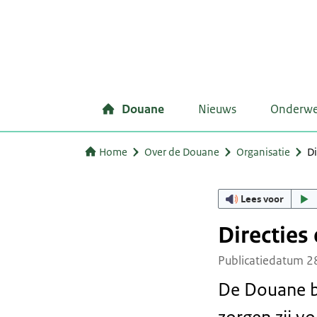
Douane
Nieuws
Onderw
Home
Over de Douane
Organisatie
Di
Lees voor
Directies
Publicatiedatum 2
De Douane be