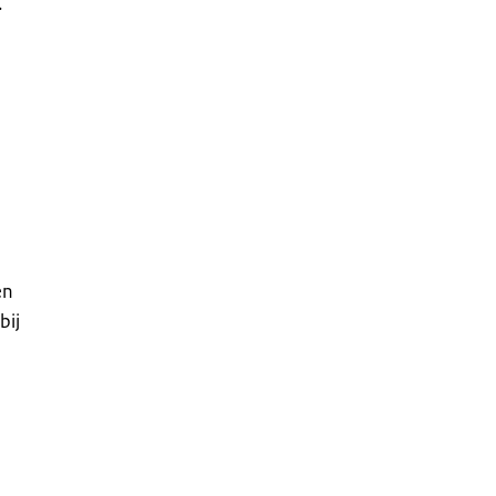
.
e
en
bij