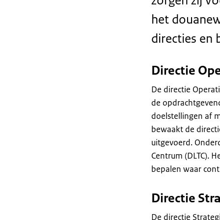
zorgen zij v
het douanew
directies en
Directie Ope
De directie Operat
de opdrachtgevende
doelstellingen af 
bewaakt de directi
uitgevoerd. Onderd
Centrum (DLTC). He
bepalen waar contr
Directie Str
De directie Strateg