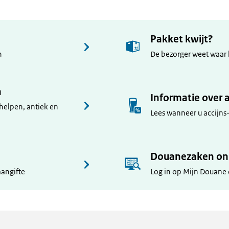
Pakket kwijt?
n
De bezorger weet waar h
n
Informatie over 
chelpen, antiek en
Lees wanneer u accijns-
Douanezaken onl
aangifte
Log in op Mijn Douane 