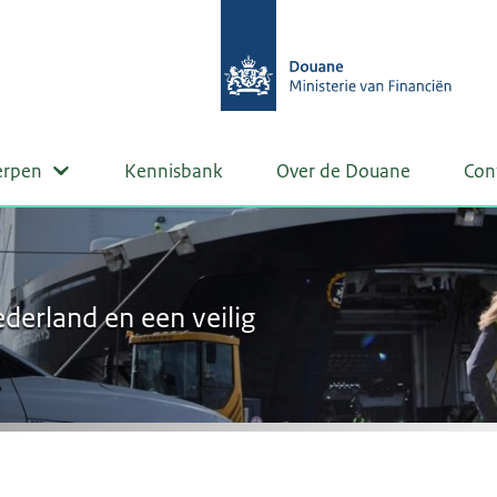
erpen
Kennisbank
Over de Douane
Con
derland en een veilig