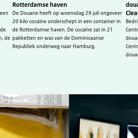
Rotterdamse haven
doua
Clea
 een
De Douane heeft op woensdag 29 juli ongeveer
20 kilo cocaïne onderschept in een container in
Bedri
nde
de Rotterdamse haven. De cocaïne zat in 21
Centr
n, de
pakketten en was van de Dominicaanse
doua
Republiek onderweg naar Hamburg.
Centr
doua